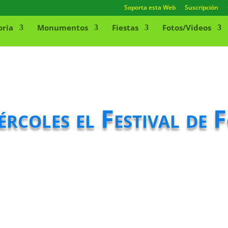
Soporta esta Web
Suscripción
oria
Monumentos
Fiestas
Fotos/Videos
ércoles el Festival de 
n