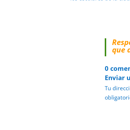
Resp
que 
0 comen
Enviar 
Tu direcc
obligator