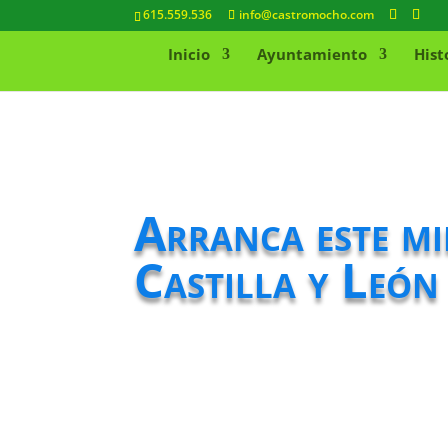
615.559.536
info@castromocho.com
Inicio
Ayuntamiento
Hist
Arranca este mi
Castilla y Leó