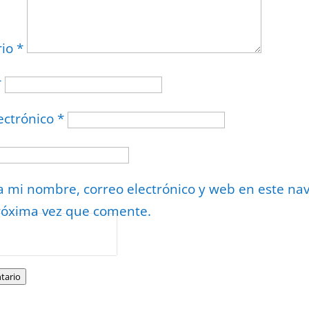
rio
*
*
ectrónico
*
 mi nombre, correo electrónico y web en este na
róxima vez que comente.
or
reCAPTCHA
minos
.
tario