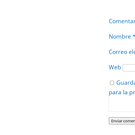
Comenta
Nombre
Correo el
Web
Guarda
para la p
Protegidos p
Politica
–
Tér
Enviar comen