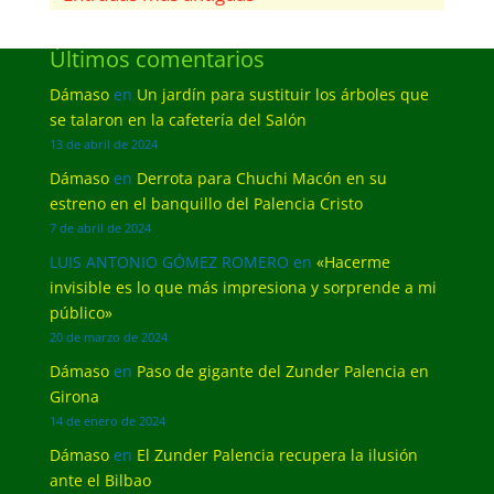
Últimos comentarios
Dámaso
en
Un jardín para sustituir los árboles que
se talaron en la cafetería del Salón
13 de abril de 2024
Dámaso
en
Derrota para Chuchi Macón en su
estreno en el banquillo del Palencia Cristo
7 de abril de 2024
LUIS ANTONIO GÓMEZ ROMERO
en
«Hacerme
invisible es lo que más impresiona y sorprende a mi
público»
20 de marzo de 2024
Dámaso
en
Paso de gigante del Zunder Palencia en
Girona
14 de enero de 2024
Dámaso
en
El Zunder Palencia recupera la ilusión
ante el Bilbao