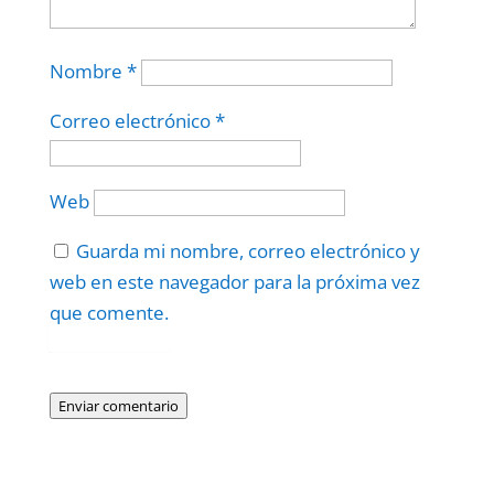
Nombre
*
Correo electrónico
*
Web
Guarda mi nombre, correo electrónico y
web en este navegador para la próxima vez
que comente.
Protegidos por
reCAPTCHA
Politica
–
Términos
.
Enviar comentario