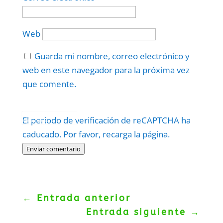
Web
Guarda mi nombre, correo electrónico y
web en este navegador para la próxima vez
que comente.
Protegidos por
reCAPTCHA
El periodo de verificación de reCAPTCHA ha
Politica
–
Términos
.
caducado. Por favor, recarga la página.
Enviar comentario
←
Entrada anterior
Entrada siguiente
→