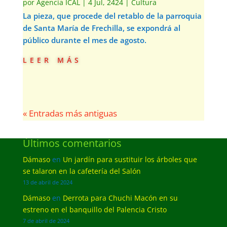
por
Agencia ICAL
|
4 Jul, 2424
|
Cultura
La pieza, que procede del retablo de la parroquia
de Santa María de Frechilla, se expondrá al
público durante el mes de agosto.
leer más
« Entradas más antiguas
Últimos comentarios
Dámaso
en
Un jardín para sustituir los árboles que
se talaron en la cafetería del Salón
13 de abril de 2024
Dámaso
en
Derrota para Chuchi Macón en su
estreno en el banquillo del Palencia Cristo
7 de abril de 2024