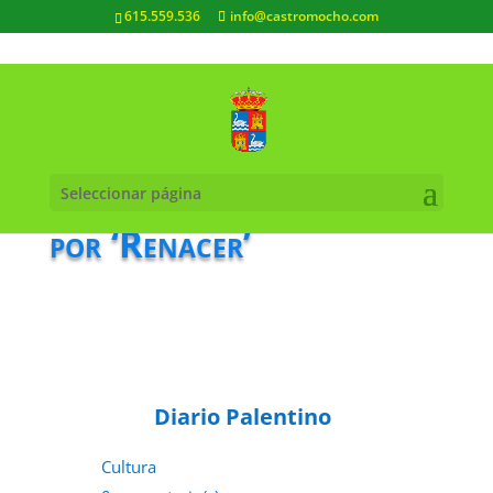
615.559.536
info@castromocho.com
60.000 personas pasan
Seleccionar página
por ‘Renacer’
Diario Palentino
Cultura