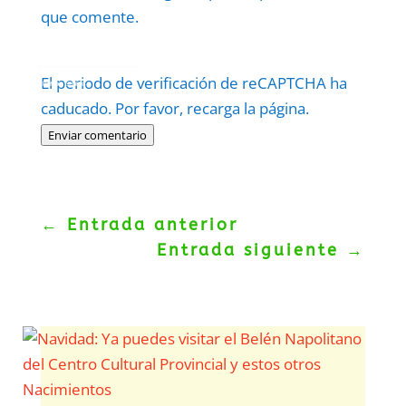
que comente.
Protegidos por
reCAPTCHA
El periodo de verificación de reCAPTCHA ha
Politica
–
Términos
.
caducado. Por favor, recarga la página.
Enviar comentario
←
Entrada anterior
Entrada siguiente
→