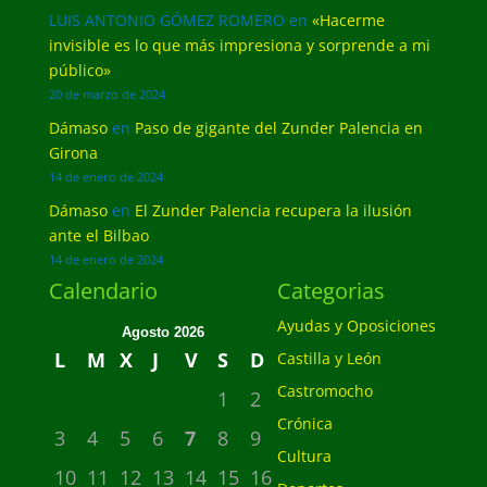
LUIS ANTONIO GÓMEZ ROMERO
en
«Hacerme
invisible es lo que más impresiona y sorprende a mi
público»
20 de marzo de 2024
Dámaso
en
Paso de gigante del Zunder Palencia en
Girona
14 de enero de 2024
Dámaso
en
El Zunder Palencia recupera la ilusión
ante el Bilbao
14 de enero de 2024
Calendario
Categorias
Ayudas y Oposiciones
Agosto 2026
L
M
X
J
V
S
D
Castilla y León
Castromocho
1
2
Crónica
3
4
5
6
7
8
9
Cultura
10
11
12
13
14
15
16