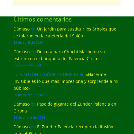
Últimos comentarios
Dámaso
en
Un jardín para sustituir los árboles que
se talaron en la cafetería del Salón
13 de abril de 2024
Dámaso
en
Derrota para Chuchi Macón en su
estreno en el banquillo del Palencia Cristo
7 de abril de 2024
LUIS ANTONIO GÓMEZ ROMERO
en
«Hacerme
invisible es lo que más impresiona y sorprende a mi
público»
20 de marzo de 2024
Dámaso
en
Paso de gigante del Zunder Palencia en
Girona
14 de enero de 2024
Dámaso
en
El Zunder Palencia recupera la ilusión
ante el Bilbao