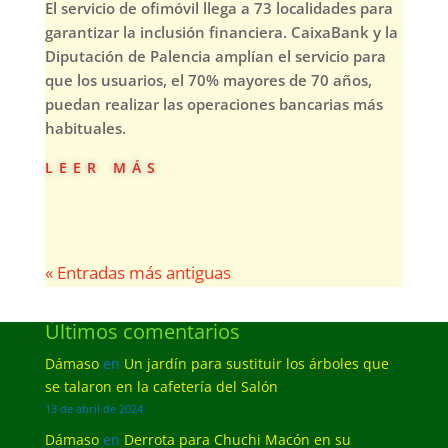
El servicio de ofimóvil llega a 73 localidades para
garantizar la inclusión financiera. CaixaBank y la
Diputación de Palencia amplían el servicio para
que los usuarios, el 70% mayores de 70 años,
puedan realizar las operaciones bancarias más
habituales.
leer más
« Entradas más antiguas
Últimos comentarios
Dámaso
en
Un jardín para sustituir los árboles que
se talaron en la cafetería del Salón
13 de abril de 2024
Dámaso
en
Derrota para Chuchi Macón en su