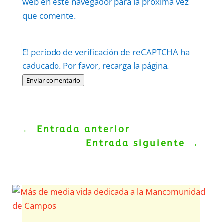
web en este navegador para la próxima vez
que comente.
Protegidos por
reCAPTCHA
El periodo de verificación de reCAPTCHA ha
Politica
–
Términos
.
caducado. Por favor, recarga la página.
Enviar comentario
←
Entrada anterior
Entrada siguiente
→