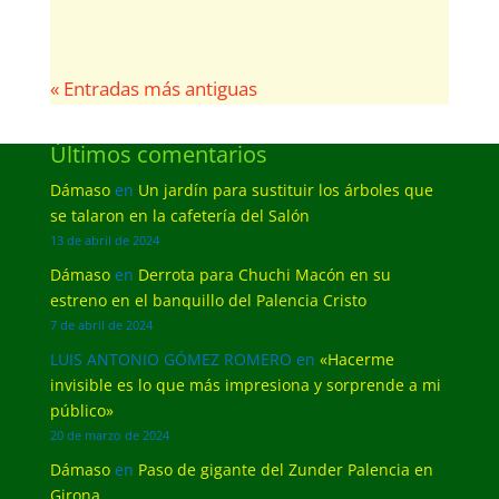
« Entradas más antiguas
Últimos comentarios
Dámaso
en
Un jardín para sustituir los árboles que
se talaron en la cafetería del Salón
13 de abril de 2024
Dámaso
en
Derrota para Chuchi Macón en su
estreno en el banquillo del Palencia Cristo
7 de abril de 2024
LUIS ANTONIO GÓMEZ ROMERO
en
«Hacerme
invisible es lo que más impresiona y sorprende a mi
público»
20 de marzo de 2024
Dámaso
en
Paso de gigante del Zunder Palencia en
Girona