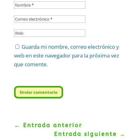
Guarda mi nombre, correo electrónico y
web en este navegador para la próxima vez
que comente.
Protegidos por
reCAPTCHA
Politica
–
Términos
.
Enviar comentario
←
Entrada anterior
Entrada siguiente
→