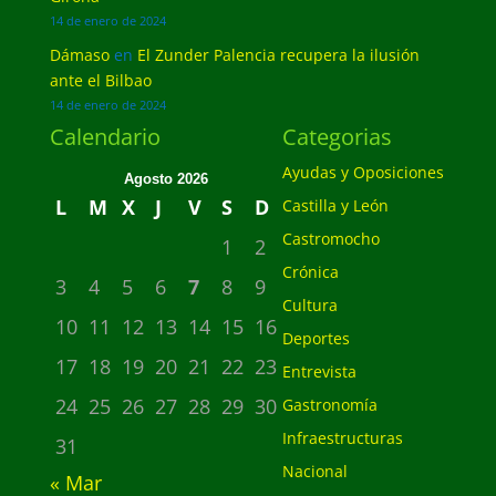
14 de enero de 2024
Dámaso
en
El Zunder Palencia recupera la ilusión
ante el Bilbao
14 de enero de 2024
Calendario
Categorias
Ayudas y Oposiciones
Agosto 2026
L
M
X
J
V
S
D
Castilla y León
Castromocho
1
2
Crónica
3
4
5
6
7
8
9
Cultura
10
11
12
13
14
15
16
Deportes
17
18
19
20
21
22
23
Entrevista
24
25
26
27
28
29
30
Gastronomía
Infraestructuras
31
Nacional
« Mar