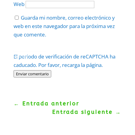
Web
Guarda mi nombre, correo electrónico y
web en este navegador para la próxima vez
que comente.
Protegidos por
reCAPTCHA
El periodo de verificación de reCAPTCHA ha
Politica
–
Términos
.
caducado. Por favor, recarga la página.
Enviar comentario
←
Entrada anterior
Entrada siguiente
→