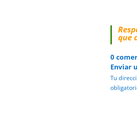
Resp
que 
0 comen
Enviar 
Tu direcc
obligator