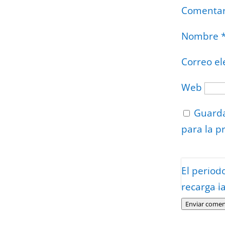
Comenta
Nombre
Correo el
Web
Guarda
para la p
Protegidos p
El period
Politica
–
Tér
recarga l
Enviar comen