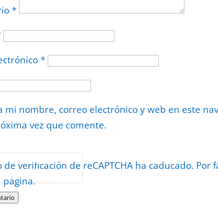
rio
*
*
ectrónico
*
 mi nombre, correo electrónico y web en este na
róxima vez que comente.
or
reCAPTCHA
o de verificación de reCAPTCHA ha caducado. Por f
minos
.
a página.
tario