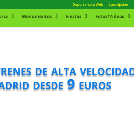
Soporta esta Web
Suscripción
oria
Monumentos
Fiestas
Fotos/Videos
renes de alta velocida
drid desde 9 euros