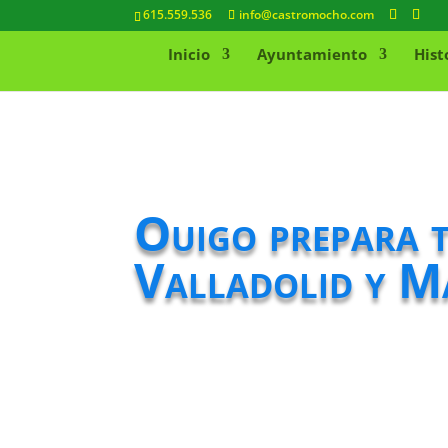
615.559.536
info@castromocho.com
Inicio
Ayuntamiento
Hist
Ouigo prepara t
Valladolid y Ma