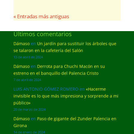
« Entradas más antiguas
Últimos comentarios
Dámaso
en
Un jardín para sustituir los árboles que
se talaron en la cafetería del Salón
13 de abril de 2024
Dámaso
en
Derrota para Chuchi Macón en su
estreno en el banquillo del Palencia Cristo
7 de abril de 2024
LUIS ANTONIO GÓMEZ ROMERO
en
«Hacerme
invisible es lo que más impresiona y sorprende a mi
público»
20 de marzo de 2024
Dámaso
en
Paso de gigante del Zunder Palencia en
Girona
14 de enero de 2024