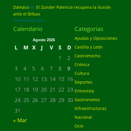
Dámaso
en
El Zunder Palencia recupera la ilusión
ante el Bilbao
14 de enero de 2024
Calendario
Categorias
Ayudas y Oposiciones
Agosto 2026
L
M
X
J
V
S
D
Castilla y León
Castromocho
1
2
Crónica
3
4
5
6
7
8
9
Cultura
10
11
12
13
14
15
16
Deportes
17
18
19
20
21
22
23
Entrevista
24
25
26
27
28
29
30
Gastronomía
Infraestructuras
31
Nacional
« Mar
Ocio