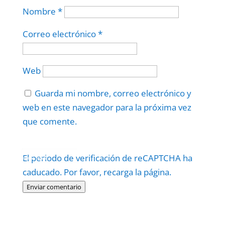
Nombre
*
Correo electrónico
*
Web
Guarda mi nombre, correo electrónico y
web en este navegador para la próxima vez
que comente.
Protegidos por
reCAPTCHA
El periodo de verificación de reCAPTCHA ha
Politica
–
Términos
.
caducado. Por favor, recarga la página.
Enviar comentario