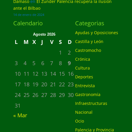
Dámaso
en
El Zunder Palencia recupera la ilusión
ante el Bilbao
14 de enero de 2024
Calendario
Categorias
Ayudas y Oposiciones
Agosto 2026
L
M
X
J
V
S
D
Castilla y León
Castromocho
1
2
Crónica
3
4
5
6
7
8
9
Cultura
10
11
12
13
14
15
16
Deportes
17
18
19
20
21
22
23
Entrevista
24
25
26
27
28
29
30
Gastronomía
Infraestructuras
31
Nacional
« Mar
Ocio
Palencia y Provincia