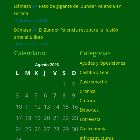
Dámaso
en
Paso de gigante del Zunder Palencia en
Girona
14 de enero de 2024
Dámaso
en
El Zunder Palencia recupera la ilusión
ante el Bilbao
14 de enero de 2024
Calendario
Categorias
Ayudas y Oposiciones
Agosto 2026
L
M
X
J
V
S
D
Castilla y León
Castromocho
1
2
Crónica
3
4
5
6
7
8
9
Cultura
10
11
12
13
14
15
16
Deportes
17
18
19
20
21
22
23
Entrevista
24
25
26
27
28
29
30
Gastronomía
Infraestructuras