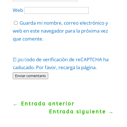
Web
Guarda mi nombre, correo electrónico y
web en este navegador para la próxima vez
que comente.
Protegidos por
reCAPTCHA
El periodo de verificación de reCAPTCHA ha
Politica
–
Términos
.
caducado. Por favor, recarga la página.
Enviar comentario
←
Entrada anterior
Entrada siguiente
→