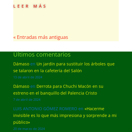
leer más
« Entradas más antiguas
Últimos comentarios
Dámaso
en
Un jardín para sustituir los árboles que
se talaron en la cafetería del Salón
13 de abril de 2024
Dámaso
en
Derrota para Chuchi Macón en su
estreno en el banquillo del Palencia Cristo
7 de abril de 2024
LUIS ANTONIO GÓMEZ ROMERO
en
«Hacerme
invisible es lo que más impresiona y sorprende a mi
público»
20 de marzo de 2024