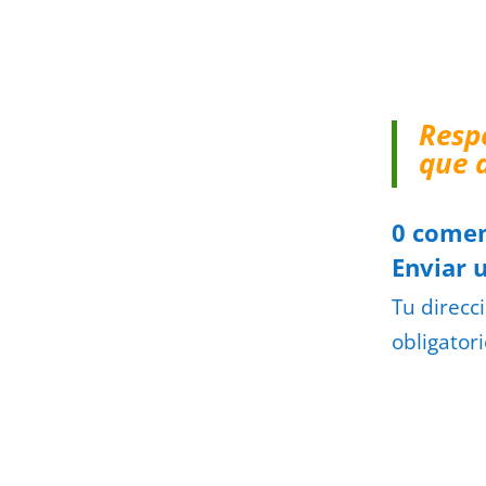
Resp
que 
0 comen
Enviar 
Tu direcc
obligator