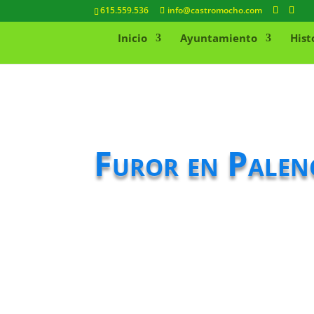
615.559.536
info@castromocho.com
Inicio
Ayuntamiento
Hist
Furor en Palenc