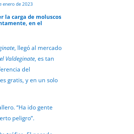
e enero de 2023
r la carga de moluscos
ntamente, en el
ginate
, llegó al mercado
del Valdeginate
, es tan
ferencia del
s gratis, y en un solo
llero. “Ha ido gente
rto peligro”.