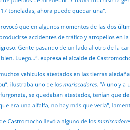
o de pueblos de alrededor. Y había muchísima gen
a 17 toneladas, ahora puede quedar una”.
 provocó que en algunos momentos de las dos últi
producirse accidentes de tráfico y atropellos en l
igroso. Gente pasando de un lado al otro de la car
l, bien. Luego…”, expresa el alcalde de Castromoch
muchos vehículos atestados en las tierras aledaña
u”, ilustraba uno de los
mariscadores
. “A uno y a
 furgoneta, se quedaban atestados, tenían que des
 que era una alfalfa, no hay más que verla”, lamen
 de Castromocho llevó a alguno de los
mariscadore