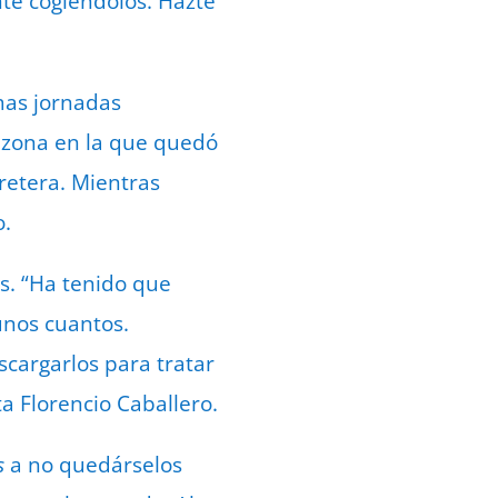
te cogiéndolos. Hazte
mas jornadas
a zona en la que quedó
retera. Mientras
o.
s. “Ha tenido que
 unos cuantos.
cargarlos para tratar
ta Florencio Caballero.
s
a no quedárselos