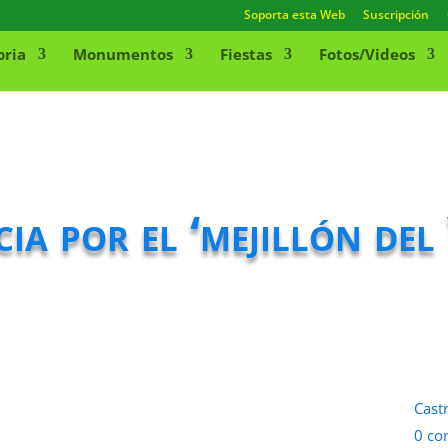
Soporta esta Web
Suscripción
oria
Monumentos
Fiestas
Fotos/Videos
ia por el ‘mejillón del
Cast
0 co