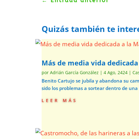
←
Entrada anterior
Quizás también te inter
Más de media vida dedicad
por
Adrián García González
|
4 Ago, 2424
|
Ca
Benito Cartujo se jubila y abandona su ca
sido los problemas a sortear dentro de una
leer más