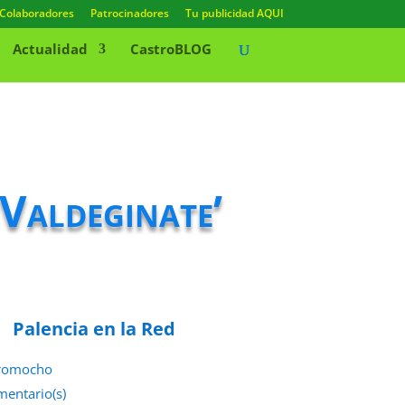
Colaboradores
Patrocinadores
Tu publicidad AQUI
Actualidad
CastroBLOG
 Valdeginate’
Palencia en la Red
romocho
mentario(s)