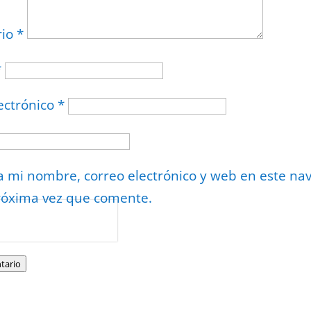
rio
*
*
ectrónico
*
 mi nombre, correo electrónico y web en este na
róxima vez que comente.
or
reCAPTCHA
minos
.
tario