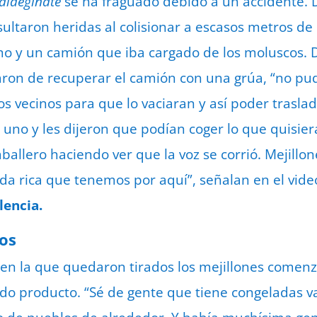
Valdeginate
se ha fraguado debido a un accidente. D
sultaron heridas al colisionar a escasos metros de
o y un camión que iba cargado de los moluscos. D
ron de recuperar el camión con una grúa, “no pud
s vecinos para que lo vaciaran y así poder traslad
 uno y les dijeron que podían coger lo que quisie
aballero haciendo ver que la voz se corrió. Mejillo
da rica que tenemos por aquí”, señalan en el video
lencia.
los
 en la que quedaron tirados los mejillones comen
do producto. “Sé de gente que tiene congeladas var