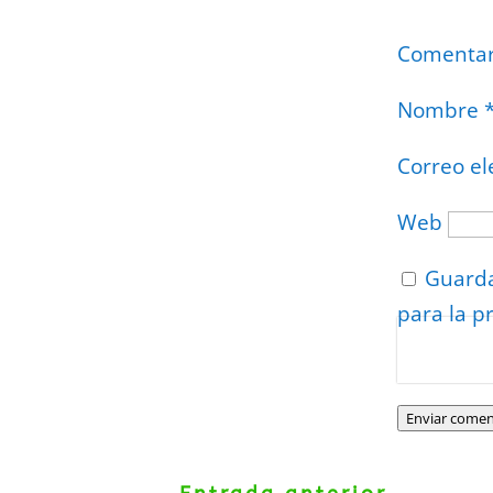
Comenta
Nombre
Correo el
Web
Guarda
para la p
Protegidos p
Politica
–
Tér
Enviar comen