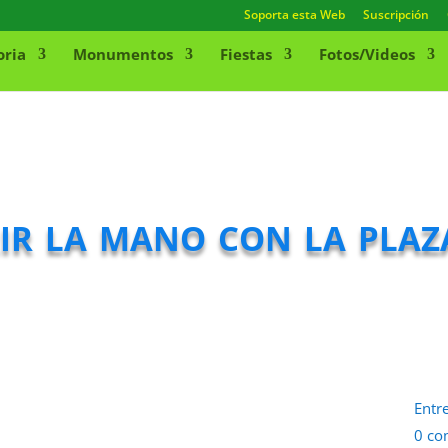
Soporta esta Web
Suscripción
oria
Monumentos
Fiestas
Fotos/Videos
ir la mano con la plaz
Entr
0 co