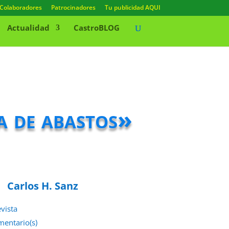
Colaboradores
Patrocinadores
Tu publicidad AQUI
Actualidad
CastroBLOG
a de abastos»
Carlos H. Sanz
evista
mentario(s)