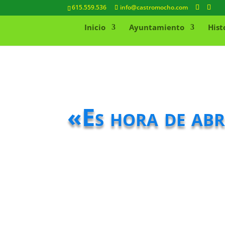
615.559.536
info@castromocho.com
Inicio
Ayuntamiento
Hist
«Es hora de abr