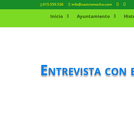
615.559.536
info@castromocho.com
Inicio
Ayuntamiento
Hist
Entrevista con 