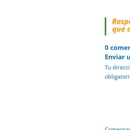
Resp
que 
0 comen
Enviar 
Tu direcc
obligator
Comenta