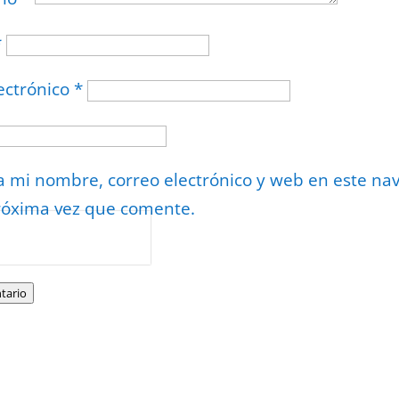
*
ectrónico
*
 mi nombre, correo electrónico y web en este na
róxima vez que comente.
or
reCAPTCHA
minos
.
tario