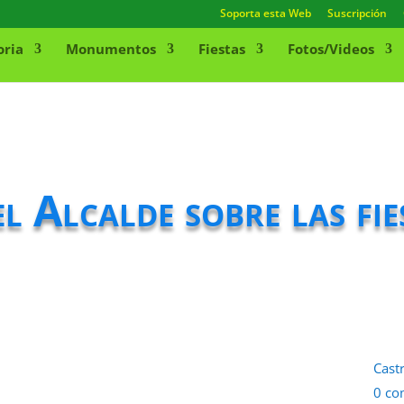
Soporta esta Web
Suscripción
oria
Monumentos
Fiestas
Fotos/Videos
el Alcalde sobre las fi
Cast
0 co