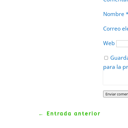
Nombre
Correo el
Web
Guarda
para la p
Protegidos p
Politica
–
Tér
Enviar comen
←
Entrada anterior