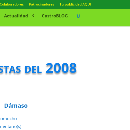
Colaboradores
Patrocinadores
Tu publicidad AQUI
Actualidad
CastroBLOG
estas del 2008
Dámaso
romocho
mentario(s)