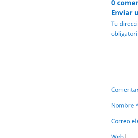
0 comen
Enviar 
Tu direcc
obligator
Comenta
Nombre
Correo el
Web