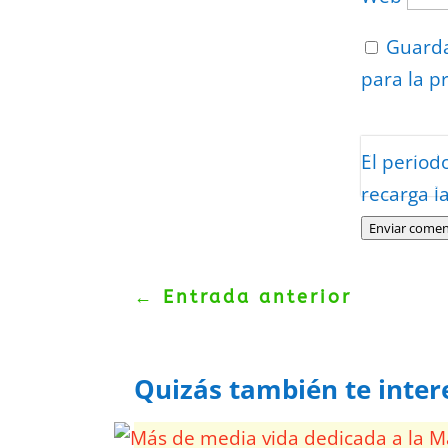
Guarda
para la p
Protegidos p
El period
Politica
–
Tér
recarga l
Enviar comen
←
Entrada anterior
Quizás también te inter