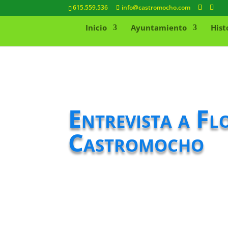
615.559.536
info@castromocho.com
Inicio
Ayuntamiento
Hist
Entrevista a Fl
Castromocho