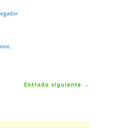
vegador
avor,
Entrada siguiente
→