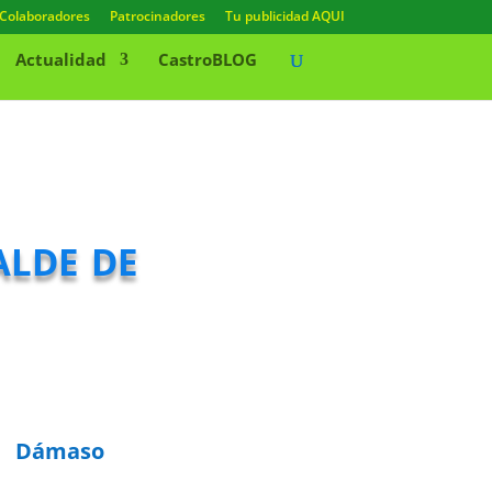
Colaboradores
Patrocinadores
Tu publicidad AQUI
Actualidad
CastroBLOG
alde de
Dámaso