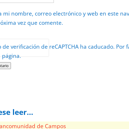
 mi nombre, correo electrónico y web en este na
róxima vez que comente.
or
reCAPTCHA
o de verificación de reCAPTCHA ha caducado. Por f
minos
.
a página.
tario
ese leer…