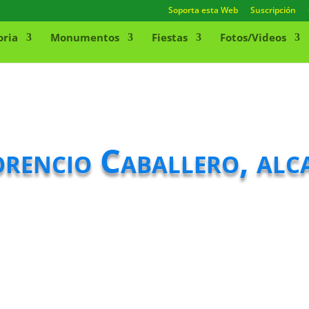
Soporta esta Web
Suscripción
oria
Monumentos
Fiestas
Fotos/Videos
orencio Caballero, alc