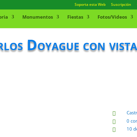
Soporta esta Web
Suscripción
oria
Monumentos
Fiestas
Fotos/Videos
rlos Doyague con vista
Cast

0 co

10 d
