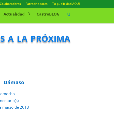
Colaboradores
Patrocinadores
Tu publicidad AQUI
Actualidad
CastroBLOG
s a la próxima
Dámaso
romocho
mentario(s)
e marzo de 2013