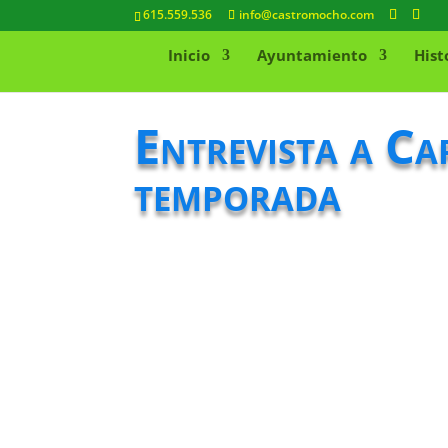
615.559.536
info@castromocho.com
Inicio
Ayuntamiento
Hist
Entrevista a Ca
temporada