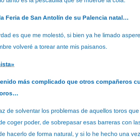
o tanto es la pescadilla que se muerde la cola.
la Feria de San Antolín de su Palencia natal…
erdad es que me molestó, si bien ya he limado aspe
bre volveré a torear ante mis paisanos.
ista»
tenido más complicado que otros compañeros cuy
 toros…
 de solventar los problemas de aquellos toros que 
 coger poder, de sobrepasar esas barreras con l
de hacerlo de forma natural, y si lo he hecho una ve