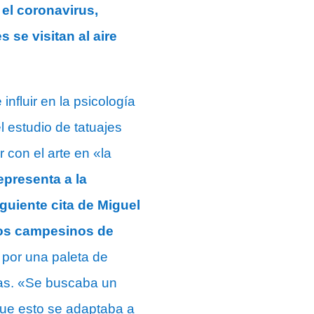
el coronavirus,
se visitan al aire
influir en la psicología
el estudio de tatuajes
 con el arte en «la
epresenta a la
iguiente cita de Miguel
 los campesinos de
 por una paleta de
stas. «Se buscaba un
que esto se adaptaba a