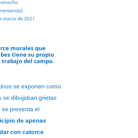
romocho
mentario(s)
e marzo de 2021
orce murales que
ibes tiene su propio
l trabajo del campo.
entinos se exponen como
s se dibujaban grietas
 se presenta el
nicipio de apenas
dar con catorce