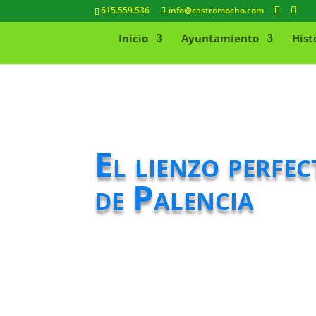
615.559.536
info@castromocho.com
Inicio
Ayuntamiento
Hist
El lienzo perfec
de Palencia