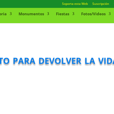
Soporta esta Web
Suscripción
oria
Monumentos
Fiestas
Fotos/Videos
to para devolver la vid