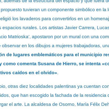
, además de la estructura del espacio y que fuera de 
 propuesto tuvieran un componente simbólico en la l
 eligió los lavaderos para convertirlos en un homenaj
os espacios rurales. Los artistas Javier Carrera, Luc
cio Matrioska’, apostaron por un mural con una com
observar en los dibujos a mujeres trabajadoras, una
ión de lugares emblemáticos para el municipio re
 y como comenta Susana de Hierro, se intenta «c
ativos caídos en el olvido»
.
o, otras diez localidades palentinas ya cuentan co
gidos, que han escogido la fachada de la residencia
rgar el arte. La alcaldesa de Osorno, María Félix De