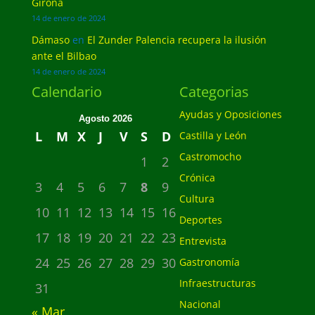
Girona
14 de enero de 2024
Dámaso
en
El Zunder Palencia recupera la ilusión
ante el Bilbao
14 de enero de 2024
Calendario
Categorias
Ayudas y Oposiciones
Agosto 2026
L
M
X
J
V
S
D
Castilla y León
Castromocho
1
2
Crónica
3
4
5
6
7
8
9
Cultura
10
11
12
13
14
15
16
Deportes
17
18
19
20
21
22
23
Entrevista
24
25
26
27
28
29
30
Gastronomía
Infraestructuras
31
Nacional
« Mar