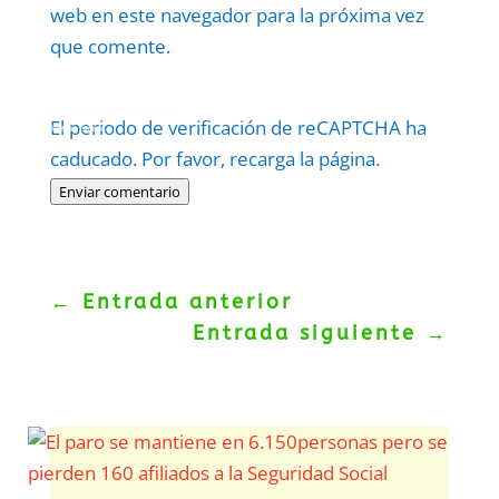
web en este navegador para la próxima vez
que comente.
Protegidos por
reCAPTCHA
El periodo de verificación de reCAPTCHA ha
Politica
–
Términos
.
caducado. Por favor, recarga la página.
Enviar comentario
←
Entrada anterior
Entrada siguiente
→