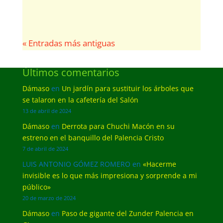
« Entradas más antiguas
Últimos comentarios
Dámaso
en
Un jardín para sustituir los árboles que
se talaron en la cafetería del Salón
13 de abril de 2024
Dámaso
en
Derrota para Chuchi Macón en su
estreno en el banquillo del Palencia Cristo
7 de abril de 2024
LUIS ANTONIO GÓMEZ ROMERO
en
«Hacerme
invisible es lo que más impresiona y sorprende a mi
público»
20 de marzo de 2024
Dámaso
en
Paso de gigante del Zunder Palencia en