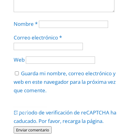
Nombre
*
Correo electrónico
*
Web
Guarda mi nombre, correo electrónico y
web en este navegador para la próxima vez
que comente.
Protegidos por
reCAPTCHA
El periodo de verificación de reCAPTCHA ha
Politica
–
Términos
.
caducado. Por favor, recarga la página.
Enviar comentario