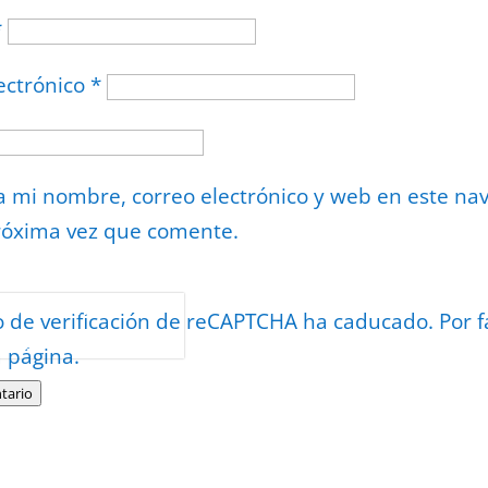
*
ectrónico
*
 mi nombre, correo electrónico y web en este na
róxima vez que comente.
or
reCAPTCHA
o de verificación de reCAPTCHA ha caducado. Por f
minos
.
a página.
tario