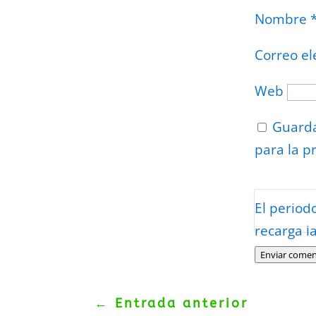
Nombre
Correo el
Web
Guarda
para la p
Protegidos p
El period
Politica
–
Tér
recarga l
Enviar comen
←
Entrada anterior