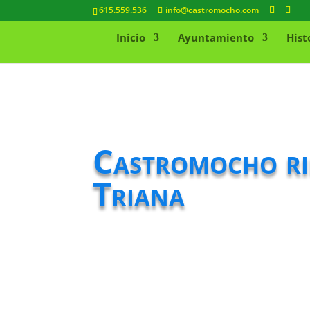
615.559.536
info@castromocho.com
Inicio
Ayuntamiento
Hist
Castromocho ri
Triana