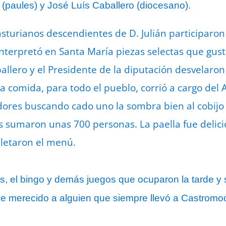
 (paules) y José Luís Caballero (diocesano).
turianos descendientes de D. Julián participaron e
nterpretó en Santa María piezas selectas que gus
ballero y el Presidente de la diputación desvelar
. La comida, para todo el pueblo, corrió a cargo d
edores buscando cado uno la sombra bien al cobijo
s sumaron unas 700 personas. La paella fue delici
pletaron el menú.
as, el bingo y demás juegos que ocuparon la tarde y
aje merecido a alguien que siempre llevó a Castrom