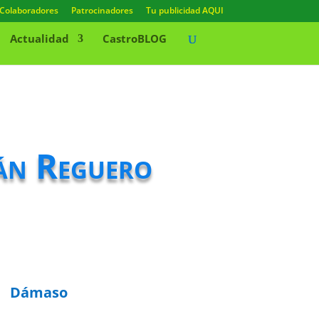
Colaboradores
Patrocinadores
Tu publicidad AQUI
Actualidad
CastroBLOG
ián Reguero
Dámaso