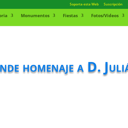
Soporta esta Web
Suscripción
oria
Monumentos
Fiestas
Fotos/Videos
nde homenaje a D. Jul