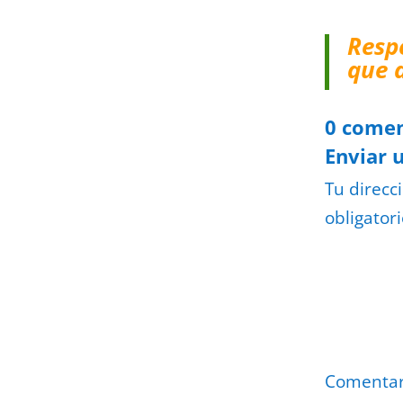
Resp
que 
0 comen
Enviar 
Tu direcc
obligator
Comenta