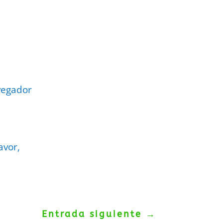
vegador
avor,
Entrada siguiente
→