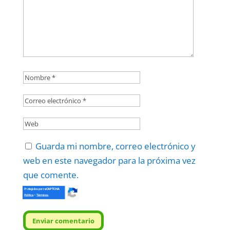
Guarda mi nombre, correo electrónico y
web en este navegador para la próxima vez
que comente.
Protegidos por
reCAPTCHA
Politica
–
Términos
.
Enviar comentario