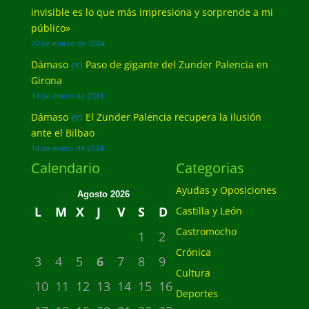
invisible es lo que más impresiona y sorprende a mi
público»
20 de marzo de 2024
Dámaso
en
Paso de gigante del Zunder Palencia en
Girona
14 de enero de 2024
Dámaso
en
El Zunder Palencia recupera la ilusión
ante el Bilbao
14 de enero de 2024
Calendario
Categorias
Ayudas y Oposiciones
Agosto 2026
L
M
X
J
V
S
D
Castilla y León
Castromocho
1
2
Crónica
3
4
5
6
7
8
9
Cultura
10
11
12
13
14
15
16
Deportes