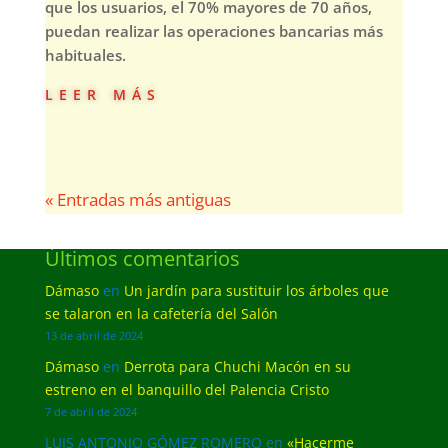
que los usuarios, el 70% mayores de 70 años,
puedan realizar las operaciones bancarias más
habituales.
leer más
« Entradas más antiguas
Últimos comentarios
Dámaso
en
Un jardín para sustituir los árboles que
se talaron en la cafetería del Salón
13 de abril de 2024
Dámaso
en
Derrota para Chuchi Macón en su
estreno en el banquillo del Palencia Cristo
7 de abril de 2024
LUIS ANTONIO GÓMEZ ROMERO
en
«Hacerme