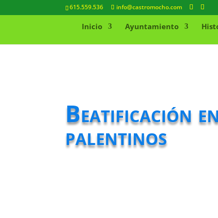
615.559.536
info@castromocho.com
Inicio
Ayuntamiento
Hist
Beatificación e
palentinos