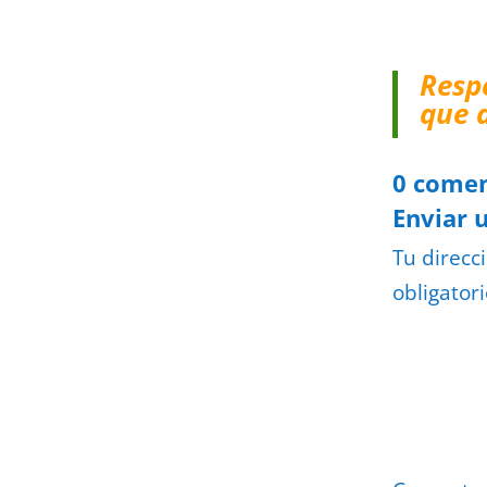
Resp
que 
0 comen
Enviar 
Tu direcc
obligator