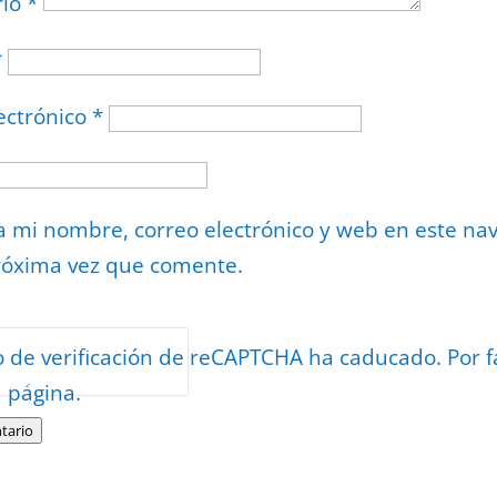
rio
*
*
ectrónico
*
 mi nombre, correo electrónico y web en este na
róxima vez que comente.
or
reCAPTCHA
o de verificación de reCAPTCHA ha caducado. Por f
minos
.
a página.
tario