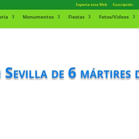
Soporta esta Web
Suscripción
oria
Monumentos
Fiestas
Fotos/Videos
n Sevilla de 6 mártires