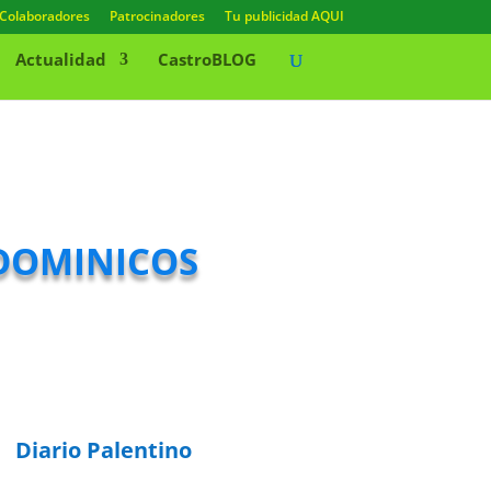
Colaboradores
Patrocinadores
Tu publicidad AQUI
Actualidad
CastroBLOG
 dominicos
Diario Palentino