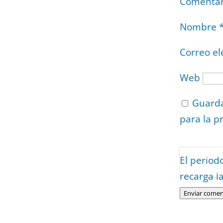
Comenta
Nombre
Correo el
Web
Guarda
para la p
Protegidos p
El period
Politica
–
Tér
recarga l
Enviar comen