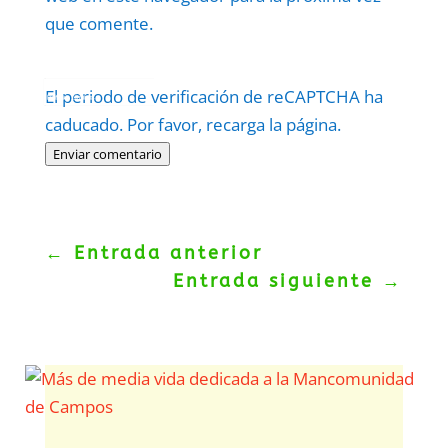
que comente.
Protegidos por
reCAPTCHA
El periodo de verificación de reCAPTCHA ha
Politica
–
Términos
.
caducado. Por favor, recarga la página.
Enviar comentario
←
Entrada anterior
Entrada siguiente
→