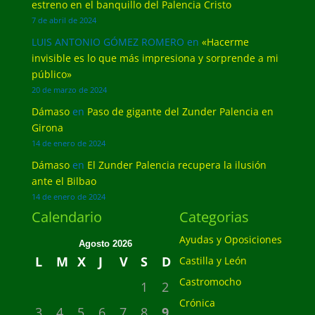
estreno en el banquillo del Palencia Cristo
7 de abril de 2024
LUIS ANTONIO GÓMEZ ROMERO
en
«Hacerme
invisible es lo que más impresiona y sorprende a mi
público»
20 de marzo de 2024
Dámaso
en
Paso de gigante del Zunder Palencia en
Girona
14 de enero de 2024
Dámaso
en
El Zunder Palencia recupera la ilusión
ante el Bilbao
14 de enero de 2024
Calendario
Categorias
Ayudas y Oposiciones
Agosto 2026
L
M
X
J
V
S
D
Castilla y León
Castromocho
1
2
Crónica
3
4
5
6
7
8
9