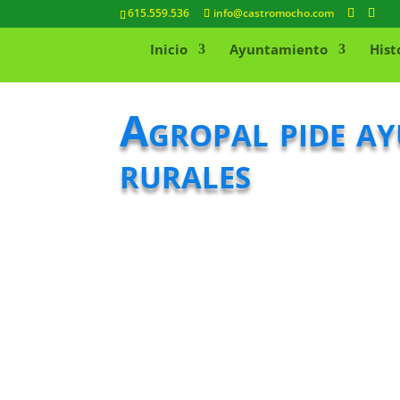
615.559.536
info@castromocho.com
Inicio
Ayuntamiento
Hist
Agropal pide ay
rurales