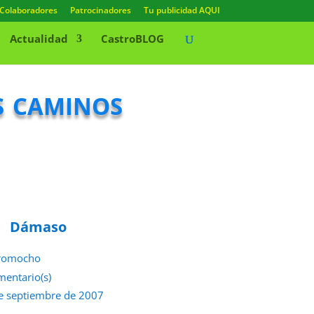
Colaboradores
Patrocinadores
Tu publicidad AQUI
Actualidad
CastroBLOG
s caminos
Dámaso
romocho
mentario(s)
e septiembre de 2007