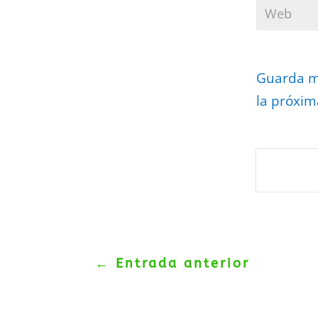
Guarda mi
la próxim
Protegidos p
Politica
–
Tér
←
Entrada anterior