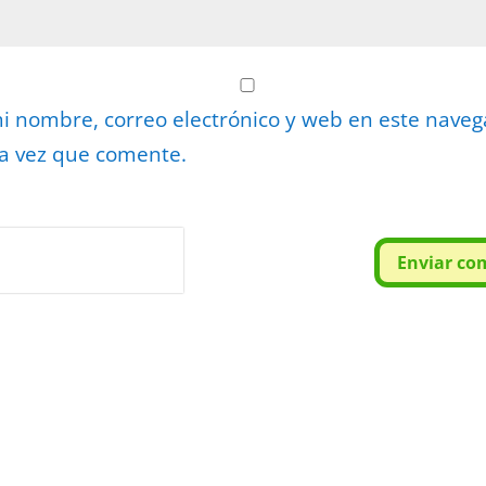
 nombre, correo electrónico y web en este nave
a vez que comente.
or
reCAPTCHA
Enviar co
minos
.