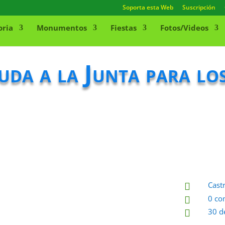
Soporta esta Web
Suscripción
oria
Monumentos
Fiestas
Fotos/Videos
uda a la Junta para lo
Cast

0 co

30 d
