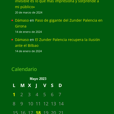
invisible es lo que más impresiona y sorprende a
mi público»
20 de marzo de 2024
Dámaso
en
Paso de gigante del Zunder Palencia en
Girona
14 de enero de 2024
Dámaso
en
El Zunder Palencia recupera la ilusión
ante el Bilbao
14 de enero de 2024
Calendario
Mayo 2023
L
M
X
J
V
S
D
1
2
3
4
5
6
7
8
9
10
11
12
13
14
15
16
17
18
19
20
21