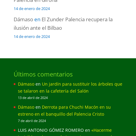
14 de enero de 2024
Dámaso
en
El Zunder Palencia recupera la
ilusión ante el Bilbao
14 de enero de 2024
Últimos comentarios
Dámaso
en
Un jardín para sustituir los árboles que
se talaron en la cafetería del Salón
13 de abril de 2024
Dámaso
en
Derrota para Chuchi Macón en su
estreno en el banquillo del Palencia Cristo
7 de abril de 2024
LUIS ANTONIO GÓMEZ ROMERO
en
«Hacerme