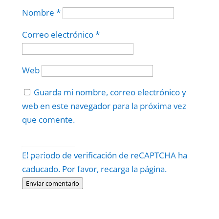
Nombre
*
Correo electrónico
*
Web
Guarda mi nombre, correo electrónico y
web en este navegador para la próxima vez
que comente.
Protegidos por
reCAPTCHA
El periodo de verificación de reCAPTCHA ha
Politica
–
Términos
.
caducado. Por favor, recarga la página.
Enviar comentario