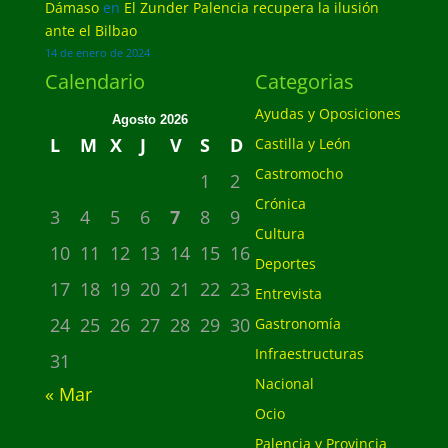
Dámaso
en
El Zunder Palencia recupera la ilusión
ante el Bilbao
14 de enero de 2024
Calendario
Categorias
Ayudas y Oposiciones
Agosto 2026
L
M
X
J
V
S
D
Castilla y León
Castromocho
1
2
Crónica
3
4
5
6
7
8
9
Cultura
10
11
12
13
14
15
16
Deportes
17
18
19
20
21
22
23
Entrevista
24
25
26
27
28
29
30
Gastronomía
Infraestructuras
31
Nacional
« Mar
Ocio
Palencia y Provincia