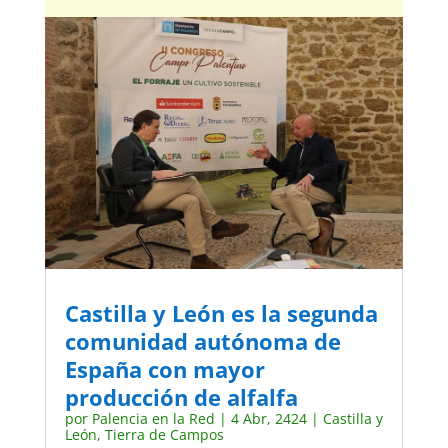
Castilla y León es la segunda
comunidad autónoma de
España con mayor
producción de alfalfa
por
Palencia en la Red
|
4 Abr, 2424
|
Castilla y
León
,
Tierra de Campos