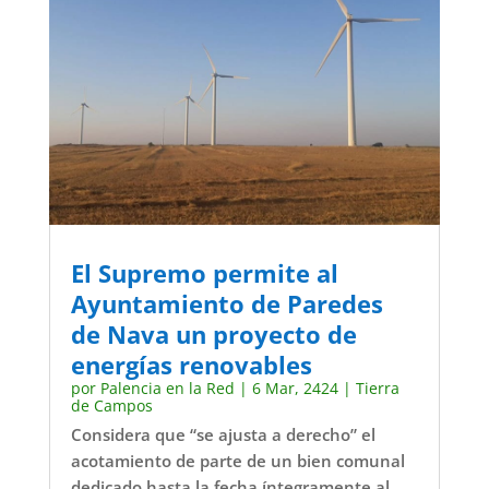
El Supremo permite al
Ayuntamiento de Paredes
de Nava un proyecto de
energías renovables
por
Palencia en la Red
|
6 Mar, 2424
|
Tierra
de Campos
Considera que “se ajusta a derecho” el
acotamiento de parte de un bien comunal
dedicado hasta la fecha íntegramente al