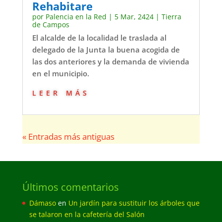
Rehabitare
por
Palencia en la Red
|
5 Mar, 2424
|
Tierra
de Campos
El alcalde de la localidad le traslada al
delegado de la Junta la buena acogida de
las dos anteriores y la demanda de vivienda
en el municipio.
leer más
« Entradas más antiguas
Últimos comentarios
Dámaso
en
Un jardín para sustituir los árboles que
se talaron en la cafetería del Salón