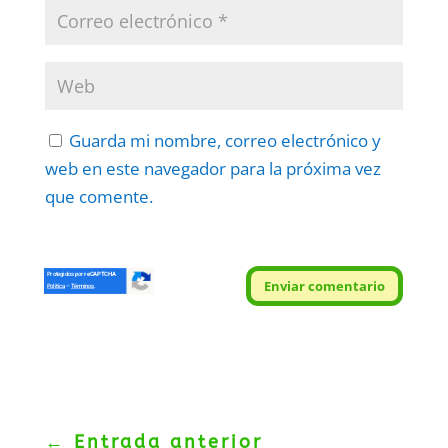
Guarda mi nombre, correo electrónico y
web en este navegador para la próxima vez
que comente.
Protegidos por
reCAPTCHA
Enviar comentario
Politica
–
Términos
.
←
Entrada anterior