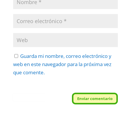
Guarda mi nombre, correo electrónico y
web en este navegador para la próxima vez
que comente.
Protegidos por
reCAPTCHA
Enviar comentario
Politica
–
Términos
.