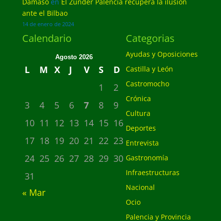
Dámaso
en
El Zunder Palencia recupera la ilusión
ante el Bilbao
14 de enero de 2024
Calendario
Categorias
Ayudas y Oposiciones
Agosto 2026
L
M
X
J
V
S
D
Castilla y León
Castromocho
1
2
Crónica
3
4
5
6
7
8
9
Cultura
10
11
12
13
14
15
16
Deportes
17
18
19
20
21
22
23
Entrevista
24
25
26
27
28
29
30
Gastronomía
Infraestructuras
31
Nacional
« Mar
Ocio
Palencia y Provincia