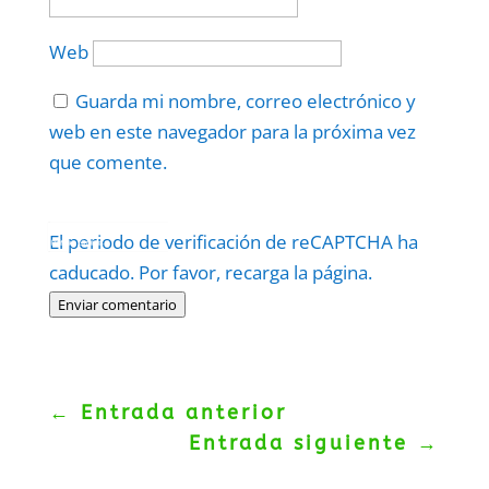
Web
Guarda mi nombre, correo electrónico y
web en este navegador para la próxima vez
que comente.
Protegidos por
reCAPTCHA
El periodo de verificación de reCAPTCHA ha
Politica
–
Términos
.
caducado. Por favor, recarga la página.
Enviar comentario
←
Entrada anterior
Entrada siguiente
→