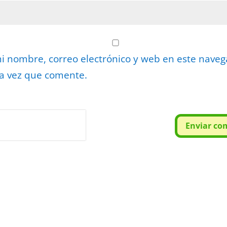
 nombre, correo electrónico y web en este nave
a vez que comente.
or
reCAPTCHA
Enviar co
minos
.