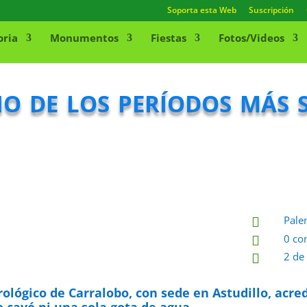
Soporta esta Web
Suscripción
oria
Monumentos
Fiestas
Fotos/Videos
no de los períodos más 
Pale

0 co

2 de

ológico de Carralobo, con sede en Astudillo, acred
 cayó ni una sola gota de agua.