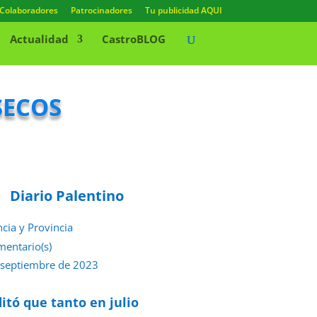
Colaboradores
Patrocinadores
Tu publicidad AQUI
Actualidad
CastroBLOG
secos
Diario Palentino
ncia y Provincia
mentario(s)
 septiembre de 2023
itó que tanto en julio