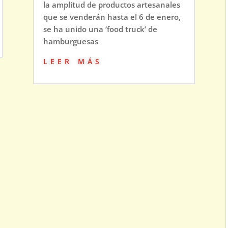
la amplitud de productos artesanales
que se venderán hasta el 6 de enero,
se ha unido una ‘food truck’ de
hamburguesas
leer más