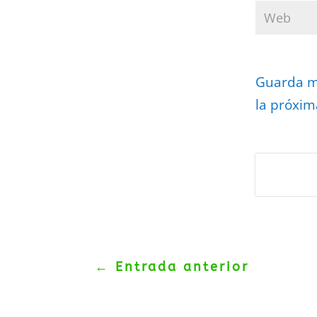
Guarda mi
la próxim
Protegidos p
Politica
–
Tér
←
Entrada anterior