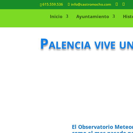
615.559.536
info@castromocho.com
Inicio
Ayuntamiento
Hist
Palencia vive u
El Observatorio Meteor
como el mes pasado no