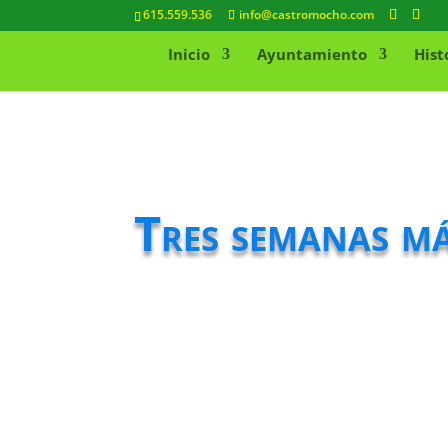
615.559.536
info@castromocho.com
Inicio
Ayuntamiento
Hist
Tres semanas má