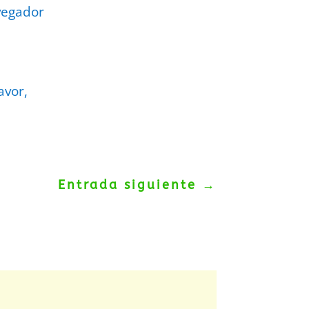
vegador
avor,
Entrada siguiente
→