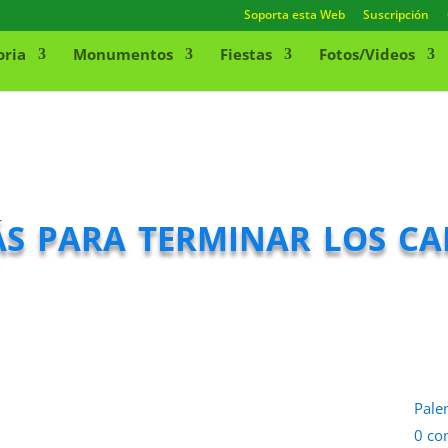
Soporta esta Web
Suscripción
oria
Monumentos
Fiestas
Fotos/Videos
s para terminar los car
Pale
0 co