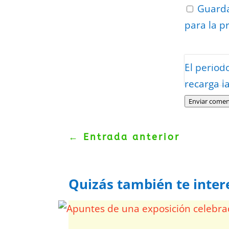
Guarda
para la p
Protegidos p
El period
Politica
–
Tér
recarga l
Enviar comen
←
Entrada anterior
Quizás también te inter