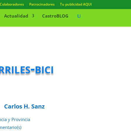
Colaboradores
Patrocinadores
Tu publicidad AQUI
Actualidad
CastroBLOG
riles-bici
Carlos H. Sanz
ncia y Provincia
mentario(s)