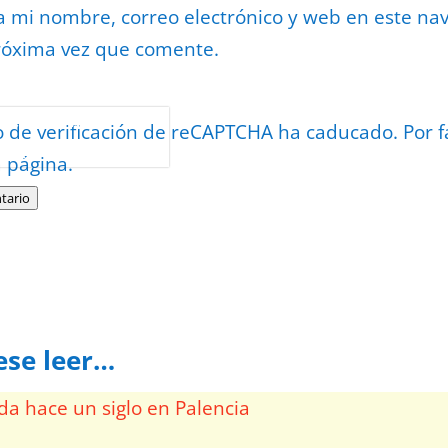
 mi nombre, correo electrónico y web en este na
róxima vez que comente.
or
reCAPTCHA
o de verificación de reCAPTCHA ha caducado. Por f
minos
.
a página.
tario
ese leer…