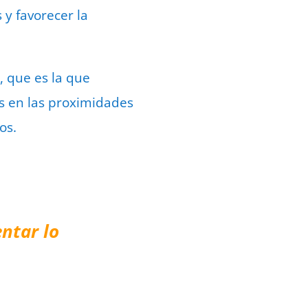
 y favorecer la
a, que es la que
as en las proximidades
ros.
ntar lo