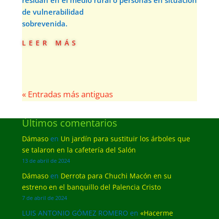
residan en el medio rural o personas en situación
de vulnerabilidad
sobrevenida.
leer más
« Entradas más antiguas
Últimos comentarios
Dámaso
en
Un jardín para sustituir los árboles que
se talaron en la cafetería del Salón
13 de abril de 2024
Dámaso
en
Derrota para Chuchi Macón en su
estreno en el banquillo del Palencia Cristo
7 de abril de 2024
LUIS ANTONIO GÓMEZ ROMERO
en
«Hacerme