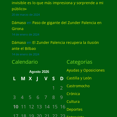
invisible es lo que más impresiona y sorprende a mi
público»
20 de marzo de 2024
Dámaso
en
Paso de gigante del Zunder Palencia en
Girona
14 de enero de 2024
Dámaso
en
El Zunder Palencia recupera la ilusión
ante el Bilbao
14 de enero de 2024
Calendario
Categorias
Ayudas y Oposiciones
Agosto 2026
L
M
X
J
V
S
D
Castilla y León
Castromocho
1
2
Crónica
3
4
5
6
7
8
9
Cultura
10
11
12
13
14
15
16
Deportes
17
18
19
20
21
22
23