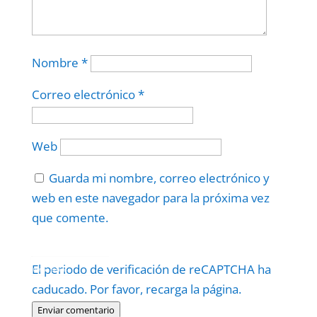
Nombre
*
Correo electrónico
*
Web
Guarda mi nombre, correo electrónico y
web en este navegador para la próxima vez
que comente.
Protegidos por
reCAPTCHA
El periodo de verificación de reCAPTCHA ha
Politica
–
Términos
.
caducado. Por favor, recarga la página.
Enviar comentario