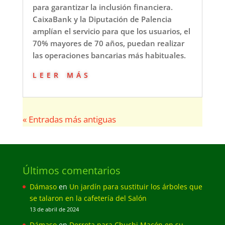
para garantizar la inclusión financiera.
CaixaBank y la Diputación de Palencia
amplían el servicio para que los usuarios, el
70% mayores de 70 años, puedan realizar
las operaciones bancarias más habituales.
leer más
« Entradas más antiguas
Últimos comentarios
Dámaso
en
Un jardín para sustituir los árboles que
se talaron en la cafetería del Salón
13 de abril de 2024
Dámaso
en
Derrota para Chuchi Macón en su