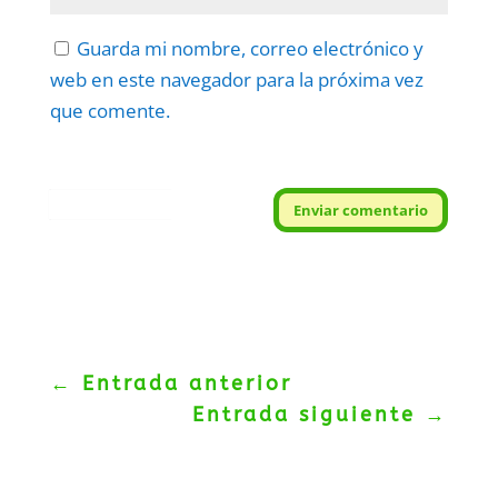
Guarda mi nombre, correo electrónico y
web en este navegador para la próxima vez
que comente.
Protegidos por
reCAPTCHA
Enviar comentario
Politica
–
Términos
.
←
Entrada anterior
Entrada siguiente
→