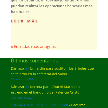
que los usuarios, el 70% mayores de 70 años,
puedan realizar las operaciones bancarias más
habituales.
leer más
« Entradas más antiguas
Últimos comentarios
Dámaso
en
Un jardín para sustituir los árboles que
se talaron en la cafetería del Salón
13 de abril de 2024
Dámaso
en
Derrota para Chuchi Macón en su
estreno en el banquillo del Palencia Cristo
7 de abril de 2024
LUIS ANTONIO GÓMEZ ROMERO
en
«Hacerme