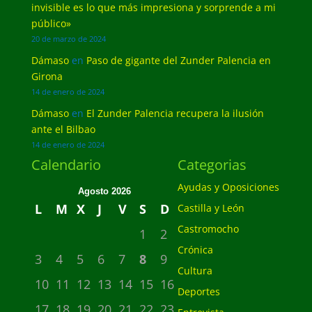
invisible es lo que más impresiona y sorprende a mi
público»
20 de marzo de 2024
Dámaso
en
Paso de gigante del Zunder Palencia en
Girona
14 de enero de 2024
Dámaso
en
El Zunder Palencia recupera la ilusión
ante el Bilbao
14 de enero de 2024
Calendario
Categorias
Ayudas y Oposiciones
Agosto 2026
L
M
X
J
V
S
D
Castilla y León
Castromocho
1
2
Crónica
3
4
5
6
7
8
9
Cultura
10
11
12
13
14
15
16
Deportes
17
18
19
20
21
22
23