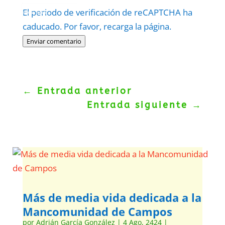
Protegidos por
reCAPTCHA
El periodo de verificación de reCAPTCHA ha
Politica
–
Términos
.
caducado. Por favor, recarga la página.
Enviar comentario
←
Entrada anterior
Entrada siguiente
→
Más de media vida dedicada a la
Mancomunidad de Campos
por
Adrián García González
|
4 Ago, 2424
|