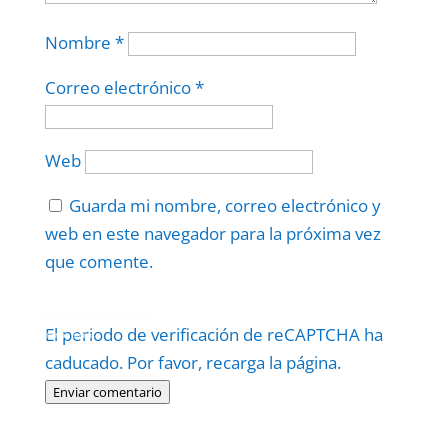
Nombre
*
Correo electrónico
*
Web
Guarda mi nombre, correo electrónico y
web en este navegador para la próxima vez
que comente.
Protegidos por
reCAPTCHA
El periodo de verificación de reCAPTCHA ha
Politica
–
Términos
.
caducado. Por favor, recarga la página.
Enviar comentario