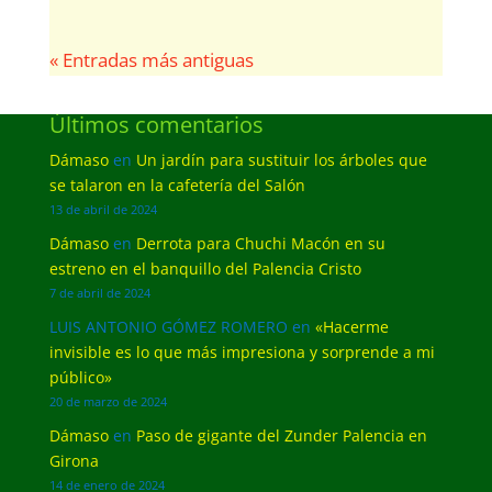
« Entradas más antiguas
Últimos comentarios
Dámaso
en
Un jardín para sustituir los árboles que
se talaron en la cafetería del Salón
13 de abril de 2024
Dámaso
en
Derrota para Chuchi Macón en su
estreno en el banquillo del Palencia Cristo
7 de abril de 2024
LUIS ANTONIO GÓMEZ ROMERO
en
«Hacerme
invisible es lo que más impresiona y sorprende a mi
público»
20 de marzo de 2024
Dámaso
en
Paso de gigante del Zunder Palencia en
Girona
14 de enero de 2024