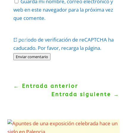
Guarda mi nombre, correo electrónico y
web en este navegador para la próxima vez
que comente.
Protegidos por
reCAPTCHA
El periodo de verificación de reCAPTCHA ha
Politica
–
Términos
.
caducado. Por favor, recarga la página.
Enviar comentario
←
Entrada anterior
Entrada siguiente
→