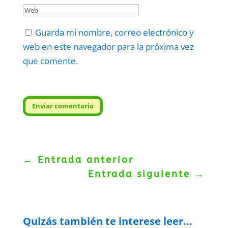
Guarda mi nombre, correo electrónico y
web en este navegador para la próxima vez
que comente.
Protegidos por
reCAPTCHA
Politica
–
Términos
.
Enviar comentario
←
Entrada anterior
Entrada siguiente
→
Quizás también te interese leer...