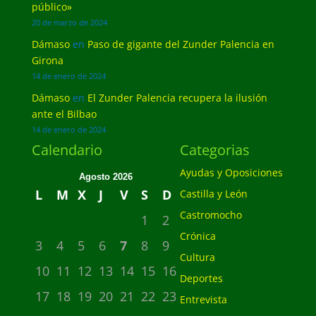
público»
20 de marzo de 2024
Dámaso
en
Paso de gigante del Zunder Palencia en
Girona
14 de enero de 2024
Dámaso
en
El Zunder Palencia recupera la ilusión
ante el Bilbao
14 de enero de 2024
Calendario
Categorias
Ayudas y Oposiciones
Agosto 2026
L
M
X
J
V
S
D
Castilla y León
Castromocho
1
2
Crónica
3
4
5
6
7
8
9
Cultura
10
11
12
13
14
15
16
Deportes
17
18
19
20
21
22
23
Entrevista