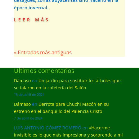
desagües, zonas adyacentes sino hacerlo en la
époco invernal.
leer más
« Entradas más antiguas
Últimos comentarios
Dámaso
en
Un jardín para sustituir los árboles que
se talaron en la cafetería del Salón
13 de abril de 2024
Dámaso
en
Derrota para Chuchi Macón en su
estreno en el banquillo del Palencia Cristo
7 de abril de 2024
LUIS ANTONIO GÓMEZ ROMERO
en
«Hacerme
invisible es lo que más impresiona y sorprende a mi