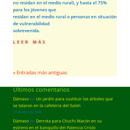
no residan en el medio rural), y hasta el 75%
para los jóvenes que
residan en el medio rural o personas en situación
de vulnerabilidad
sobrevenida.
leer más
« Entradas más antiguas
Últimos comentarios
Dámaso
en
Un jardín para sustituir los árboles que
se talaron en la cafetería del Salón
13 de abril de 2024
Dámaso
en
Derrota para Chuchi Macón en su
estreno en el banquillo del Palencia Cristo