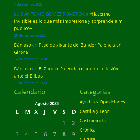
7 de abril de 2024
LUIS ANTONIO GÓMEZ ROMERO
en
«Hacerme
invisible es lo que más impresiona y sorprende a mi
público»
20 de marzo de 2024
Dámaso
en
Paso de gigante del Zunder Palencia en
Girona
14 de enero de 2024
Dámaso
en
El Zunder Palencia recupera la ilusión
ante el Bilbao
14 de enero de 2024
Calendario
Categorias
Ayudas y Oposiciones
Agosto 2026
L
M
X
J
V
S
D
Castilla y León
Castromocho
1
2
Crónica
3
4
5
6
7
8
9
Cultura