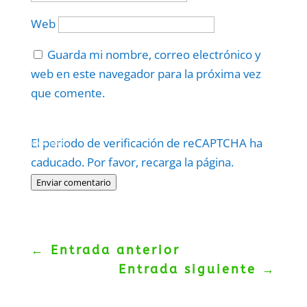
Web
Guarda mi nombre, correo electrónico y
web en este navegador para la próxima vez
que comente.
Protegidos por
reCAPTCHA
El periodo de verificación de reCAPTCHA ha
Politica
–
Términos
.
caducado. Por favor, recarga la página.
Enviar comentario
←
Entrada anterior
Entrada siguiente
→