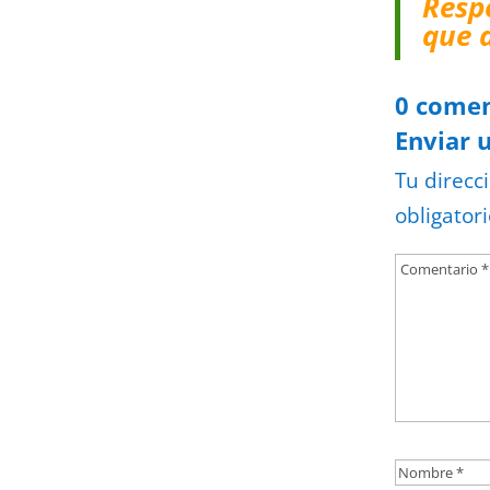
Resp
que 
0 comen
Enviar 
Tu direcc
obligator