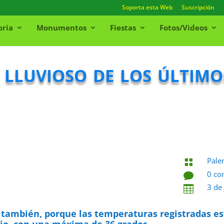
Soporta esta Web
Suscripción
oria
Monumentos
Fiestas
Fotos/Videos
s lluvioso de los últim
Pale

0 co

3 de

 también, porque las temperaturas registradas e
nio, con una máxima de 36 grados.