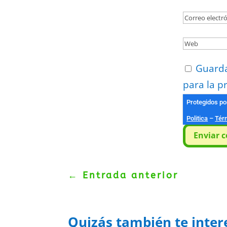
Guarda
para la p
Protegidos p
Politica
–
Tér
Enviar 
←
Entrada anterior
Quizás también te inter