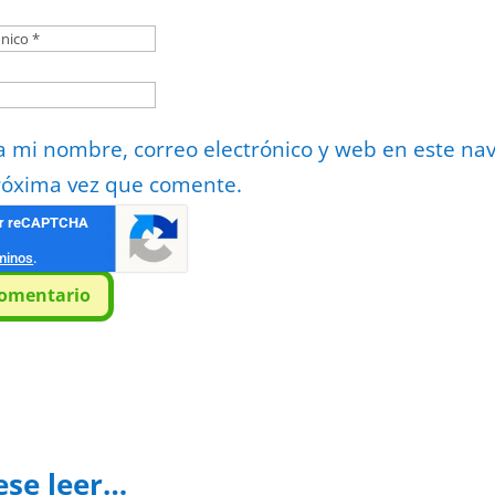
 mi nombre, correo electrónico y web en este na
róxima vez que comente.
or
reCAPTCHA
minos
.
comentario
ese leer…