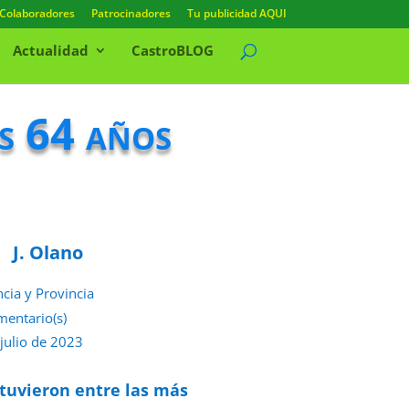
Colaboradores
Patrocinadores
Tu publicidad AQUI
Actualidad
CastroBLOG
os 64 años
J. Olano
ncia y Provincia
mentario(s)
 julio de 2023
stuvieron entre las más