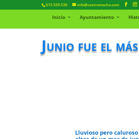
615.559.536
info@castromocho.com
Inicio
Ayuntamiento
Hist
Junio fue el má
Lluvioso pero caluroso
altas de un mes de ju