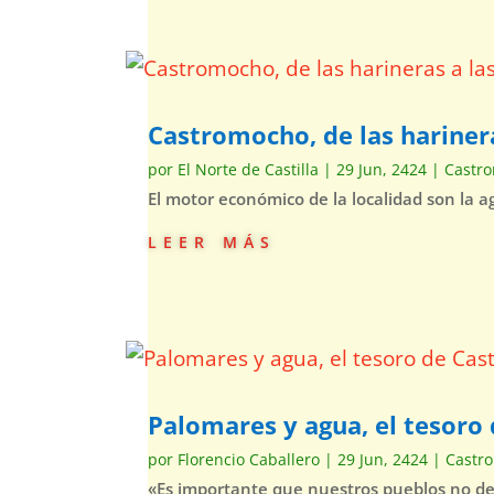
Castromocho, de las hariner
por
El Norte de Castilla
|
29 Jun, 2424
|
Castr
El motor económico de la localidad son la 
leer más
Palomares y agua, el tesor
por
Florencio Caballero
|
29 Jun, 2424
|
Castr
«Es importante que nuestros pueblos no d