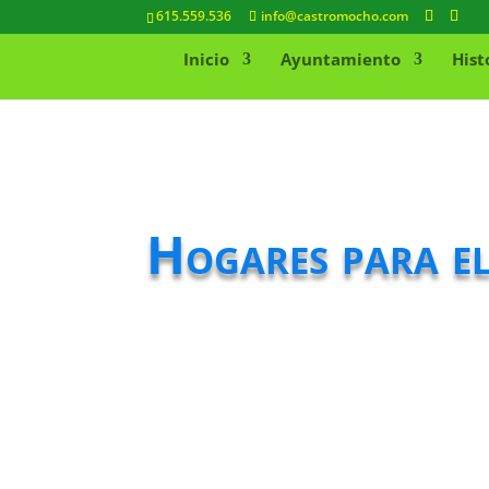
615.559.536
info@castromocho.com
Inicio
Ayuntamiento
Hist
Hogares para e