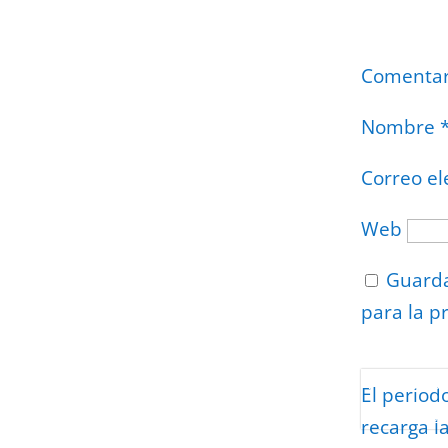
Comenta
Nombre
Correo el
Web
Guarda
para la p
Protegidos p
El period
Politica
–
Tér
recarga l