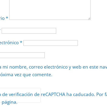
rio
*
*
ectrónico
*
 mi nombre, correo electrónico y web en este na
róxima vez que comente.
or
reCAPTCHA
o de verificación de reCAPTCHA ha caducado. Por f
minos
.
a página.