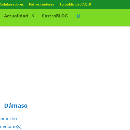
Colaboradores
Patrocinadores
Tu publicidad AQUI
Actualidad
CastroBLOG
Dámaso
romocho
mentario(s)