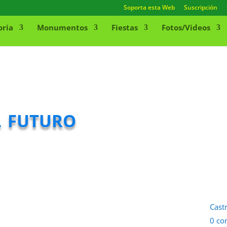
Soporta esta Web
Suscripción
oria
Monumentos
Fiestas
Fotos/Videos
l futuro
Cast
0 co