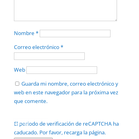
Nombre
*
Correo electrónico
*
Web
Guarda mi nombre, correo electrónico y
web en este navegador para la próxima vez
que comente.
Protegidos por
reCAPTCHA
El periodo de verificación de reCAPTCHA ha
Politica
–
Términos
.
caducado. Por favor, recarga la página.