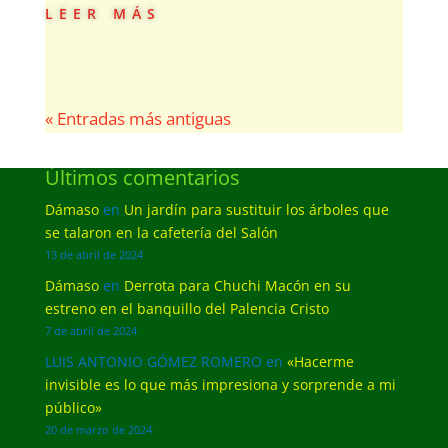
leer más
« Entradas más antiguas
Últimos comentarios
Dámaso
en
Un jardín para sustituir los árboles que
se talaron en la cafetería del Salón
13 de abril de 2024
Dámaso
en
Derrota para Chuchi Macón en su
estreno en el banquillo del Palencia Cristo
7 de abril de 2024
LUIS ANTONIO GÓMEZ ROMERO
en
«Hacerme
invisible es lo que más impresiona y sorprende a mi
público»
20 de marzo de 2024