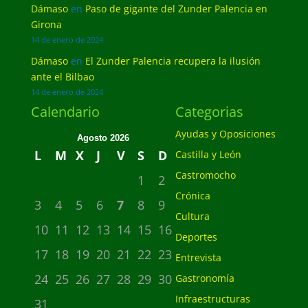
Dámaso
en
Paso de gigante del Zunder Palencia en
Girona
14 de enero de 2024
Dámaso
en
El Zunder Palencia recupera la ilusión
ante el Bilbao
14 de enero de 2024
Calendario
Categorias
Ayudas y Oposiciones
Agosto 2026
L
M
X
J
V
S
D
Castilla y León
Castromocho
1
2
Crónica
3
4
5
6
7
8
9
Cultura
10
11
12
13
14
15
16
Deportes
17
18
19
20
21
22
23
Entrevista
24
25
26
27
28
29
30
Gastronomía
Infraestructuras
31