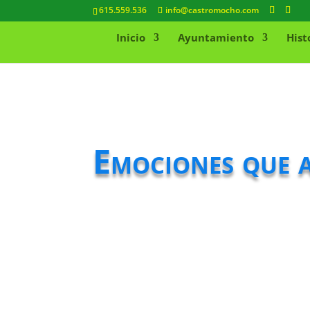
615.559.536
info@castromocho.com
Inicio
Ayuntamiento
Hist
Emociones que 