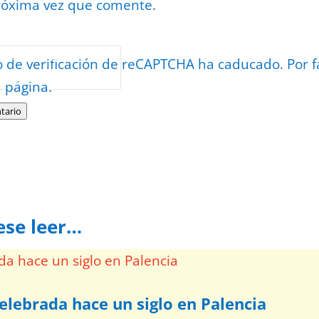
róxima vez que comente.
or
reCAPTCHA
o de verificación de reCAPTCHA ha caducado. Por f
minos
.
a página.
tario
ese leer…
elebrada hace un siglo en Palencia