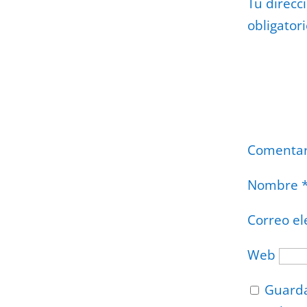
Tu direcc
obligator
Comenta
Nombre
Correo el
Web
Guarda