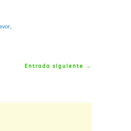
avor,
Entrada siguiente
→