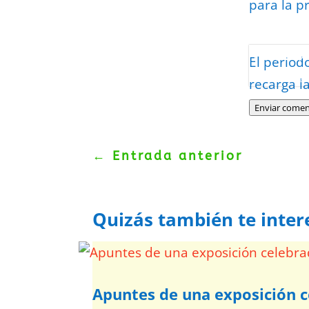
para la p
Protegidos p
El period
Politica
–
Tér
recarga l
Enviar comen
←
Entrada anterior
Quizás también te inter
Apuntes de una exposición c