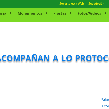
Soporta esta Web
Suscripción
oria
Monumentos
Fiestas
Fotos/Videos
acompañan a lo protoc
Pale
0 co