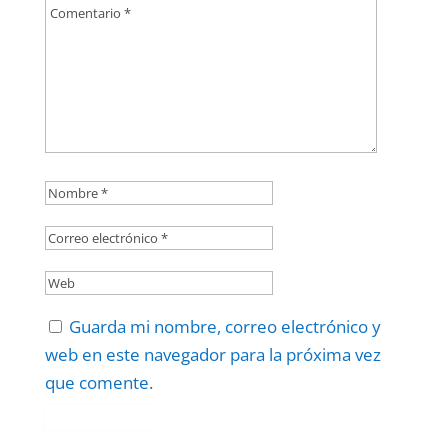
Guarda mi nombre, correo electrónico y
web en este navegador para la próxima vez
que comente.
Protegidos por
reCAPTCHA
Politica
–
Términos
.