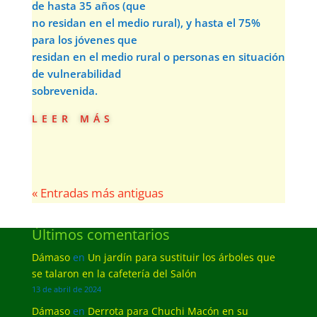
de hasta 35 años (que
no residan en el medio rural), y hasta el 75%
para los jóvenes que
residan en el medio rural o personas en situación
de vulnerabilidad
sobrevenida.
leer más
« Entradas más antiguas
Últimos comentarios
Dámaso
en
Un jardín para sustituir los árboles que
se talaron en la cafetería del Salón
13 de abril de 2024
Dámaso
en
Derrota para Chuchi Macón en su