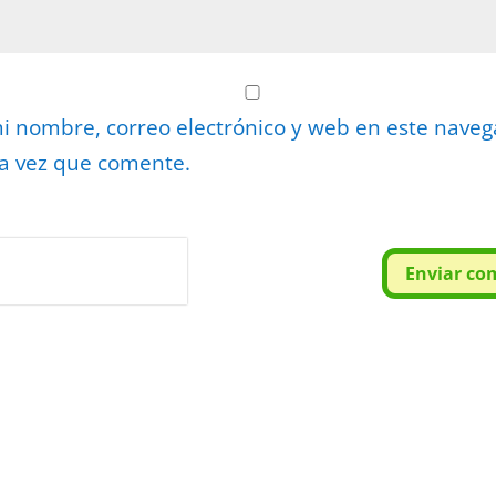
 nombre, correo electrónico y web en este nave
a vez que comente.
or
reCAPTCHA
Enviar co
minos
.