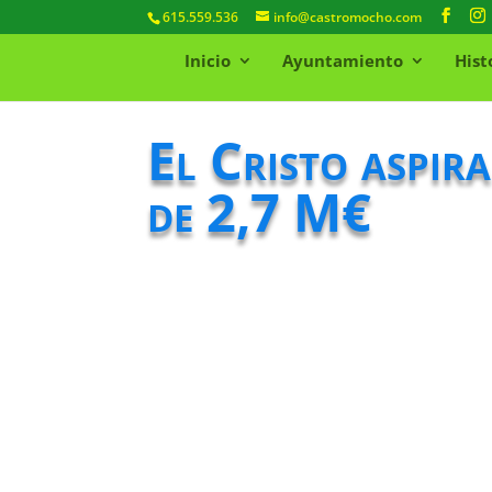
615.559.536
info@castromocho.com
Inicio
Ayuntamiento
Hist
El Cristo aspir
de 2,7 M€