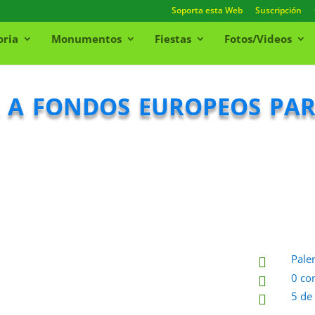
Soporta esta Web
Suscripción
oria
Monumentos
Fiestas
Fotos/Videos
a a fondos europeos pa
Pale

0 co

5 de
