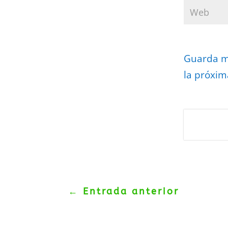
Guarda mi
la próxim
Protegidos p
Politica
–
Tér
←
Entrada anterior