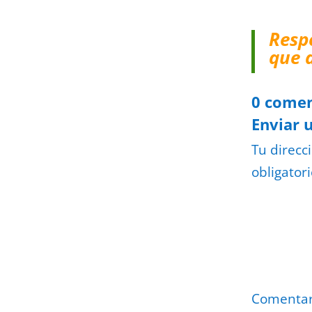
Resp
que 
0 comen
Enviar 
Tu direcc
obligator
Comenta