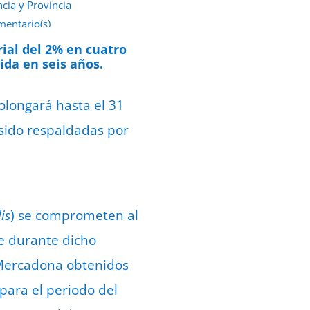
ncia y Provincia
mentario(s)
e junio de 2022
rial del 2% en cuatro
ida en seis años.
rolongará hasta el 31
sido respaldadas por
is
) se comprometen al
ue durante dicho
 Mercadona obtenidos
para el periodo del