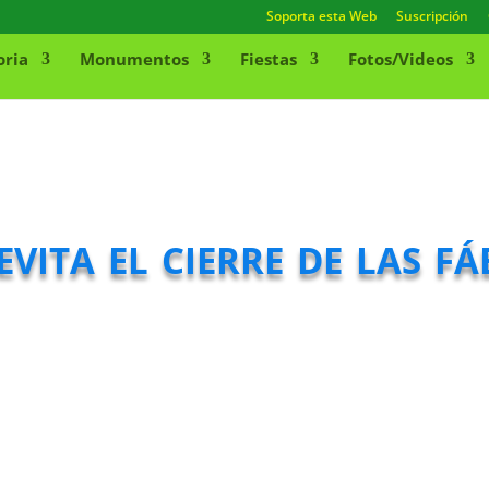
Soporta esta Web
Suscripción
oria
Monumentos
Fiestas
Fotos/Videos
vita el cierre de las fá