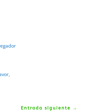
vegador
avor,
Entrada siguiente
→