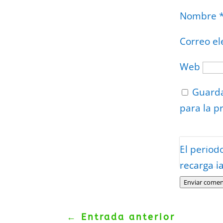
Nombre
Correo el
Web
Guarda
para la p
Protegidos p
El period
Politica
–
Tér
recarga l
Enviar comen
←
Entrada anterior