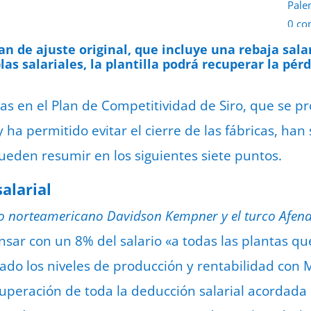
Pale
0 co
11 d
an de ajuste original, que incluye una rebaja sala
as salariales, la plantilla podrá recuperar la pérd
as en el Plan de Competitividad de
Siro, que se p
y ha permitido
evitar el cierre
de las fábricas,
han 
ueden resumir en los siguientes siete puntos.
alarial
do norteamericano Davidson Kempner y el turco Afend
nsar con un 8% del salario «a todas las plantas q
ado los niveles de producción y rentabilidad con
cuperación de toda la deducción salarial acordada 