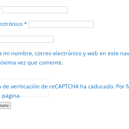
*
ectrónico
*
 mi nombre, correo electrónico y web en este na
róxima vez que comente.
or
reCAPTCHA
o de verificación de reCAPTCHA ha caducado. Por f
minos
.
a página.
tario