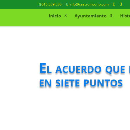
615.559.536
info@castromocho.com
Inicio
Ayuntamiento
Hist
El acuerdo que e
en siete puntos