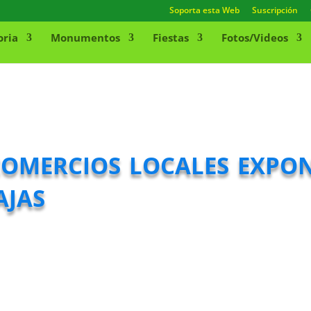
Soporta esta Web
Suscripción
oria
Monumentos
Fiestas
Fotos/Videos
omercios locales expon
ajas