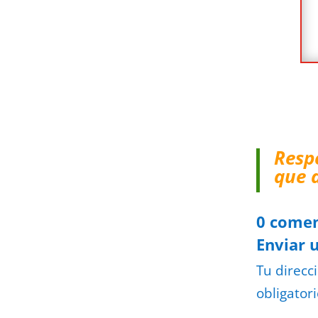
Resp
que 
0 comen
Enviar 
Tu direcc
obligator