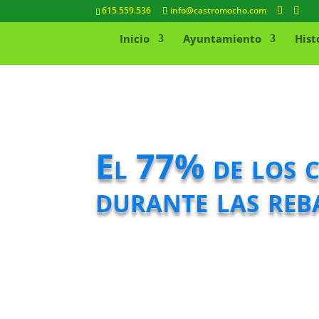
615.559.536
info@castromocho.com
Inicio
Ayuntamiento
Hist
El 77% de los c
durante las reb