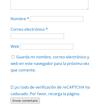
Nombre
*
Correo electrónico
*
Web
Guarda mi nombre, correo electrónico y
web en este navegador para la próxima vez
que comente.
Protegidos por
reCAPTCHA
El periodo de verificación de reCAPTCHA ha
Politica
–
Términos
.
caducado. Por favor, recarga la página.
Enviar comentario