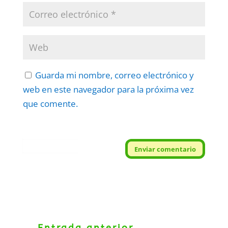
Guarda mi nombre, correo electrónico y
web en este navegador para la próxima vez
que comente.
Protegidos por
reCAPTCHA
Enviar comentario
Politica
–
Términos
.